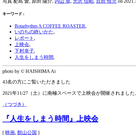
写真 蓜島 愛, 原田 陽介,
内山 章
,
元沢 信昭
,
百田 恒児
on
2021.
キーワード :
Botarhythm A COFFEE ROASTER
,
いのちの終いかた
,
レポート
,
上映会
,
下村幸子
,
人生をしまう時間
,
photo by © HAISHIMA Ai
43名の方にご覧いただきました
2021年11/27（土）に南極スペースで上映会が開催されま
（つづき）
『人生をしまう時間』上映会
[
映画
,
館山公国
]