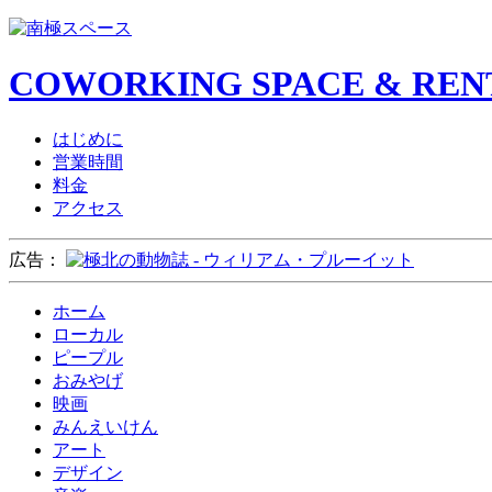
COWORKING SPACE & REN
はじめに
営業時間
料金
アクセス
広告：
ホーム
ローカル
ピープル
おみやげ
映画
みんえいけん
アート
デザイン