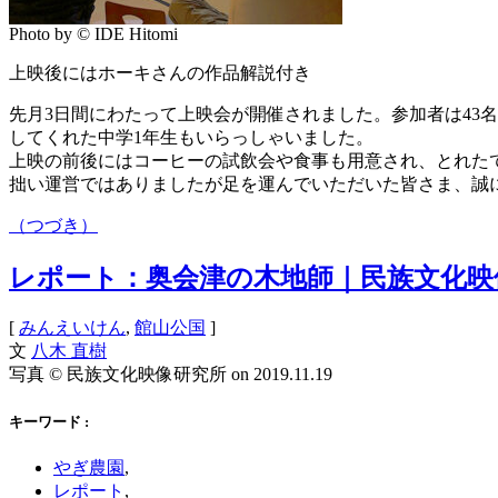
Photo by © IDE Hitomi
上映後にはホーキさんの作品解説付き
先月3日間にわたって上映会が開催されました。参加者は43名
してくれた中学1年生もいらっしゃいました。
上映の前後にはコーヒーの試飲会や食事も用意され、とれた
拙い運営ではありましたが足を運んでいただいた皆さま、誠にあり
（つづき）
レポート：奥会津の木地師｜民族文化映
[
みんえいけん
,
館山公国
]
文
八木 直樹
写真 © 民族文化映像研究所 on
2019.11.19
キーワード :
やぎ農園
,
レポート
,