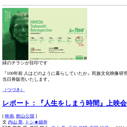
緑のチラシが目印です
『100年前 人はどのように暮らしていたか』民族文化映像研究
当日券販売いたします。
（つづき）
レポート：『人生をしまう時間』上映会
[
映画
,
館山公国
]
文
内山 章
,
トシ★細井