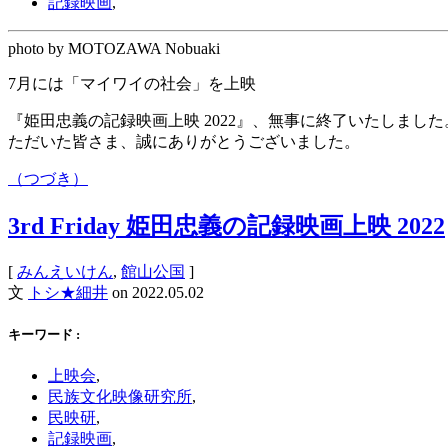
記録映画
,
photo by MOTOZAWA Nobuaki
7月には「マイワイの社会」を上映
『姫田忠義の記録映画上映 2022』、無事に終了いたしました
ただいた皆さま、誠にありがとうございました。
（つづき）
3rd Friday 姫田忠義の記録映画上映 2022
[
みんえいけん
,
館山公国
]
文
トシ★細井
on
2022.05.02
キーワード :
上映会
,
民族文化映像研究所
,
民映研
,
記録映画
,