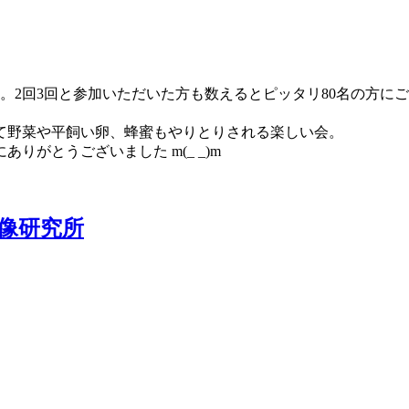
。2回3回と参加いただいた方も数えるとピッタリ80名の方に
て野菜や平飼い卵、蜂蜜もやりとりされる楽しい会。
がとうございました m(_ _)m
像研究所