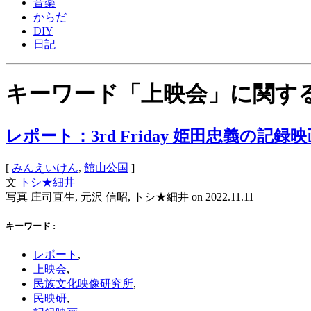
音楽
からだ
DIY
日記
キーワード「上映会」に関す
レポート：3rd Friday 姫田忠義の記録映画
[
みんえいけん
,
館山公国
]
文
トシ★細井
写真 庄司直生, 元沢 信昭, トシ★細井 on
2022.11.11
キーワード :
レポート
,
上映会
,
民族文化映像研究所
,
民映研
,