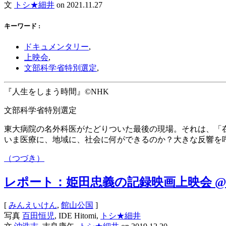
文
トシ★細井
on
2021.11.27
キーワード :
ドキュメンタリー
,
上映会
,
文部科学省特別選定
,
『人生をしまう時間』©NHK
文部科学省特別選定
東大病院の名外科医がたどりついた最後の現場。それは、「
いま医療に、地域に、社会に何ができるのか？大きな反響を
（つづき）
レポート：姫田忠義の記録映画上映会 
[
みんえいけん
,
館山公国
]
写真
百田恒児
, IDE Hitomi,
トシ★細井