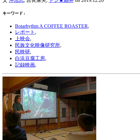
文
沖浩志
, 吉良康矢,
トシ★細井
on
2019.12.20
キーワード :
Botarhythm A COFFEE ROASTER
,
レポート
,
上映会
,
民族文化映像研究所
,
民映研
,
白浜豆腐工房
,
記録映画
,