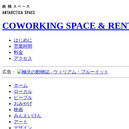
COWORKING SPACE & REN
はじめに
営業時間
料金
アクセス
広告：
ホーム
ローカル
ピープル
おみやげ
映画
みんえいけん
アート
デザイン