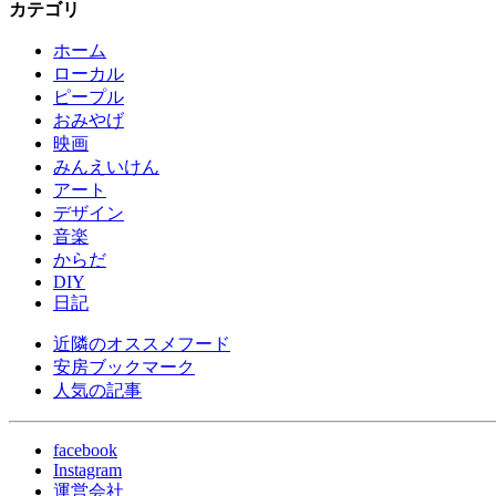
カテゴリ
ホーム
ローカル
ピープル
おみやげ
映画
みんえいけん
アート
デザイン
音楽
からだ
DIY
日記
近隣のオススメフード
安房ブックマーク
人気の記事
facebook
Instagram
運営会社