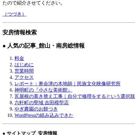
たので紹介させてください。
（つづき）
安房情報検索
● 人気の記事
_館山・南房総情報
料金
はじめに
営業時間
アクセス
レポート：奥会津の木地師｜民族文化映像研究所
神明町の『小さな美術館』
瓦屋根の葺き替え工事｜自分で修理をするという選択肢
六軒町の聖域 吉田模型店
やぎ農園のお餅つき
WordPressの組み込みできた
● サイトマップ
_安房情報