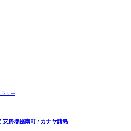
ャラリー
 安房郡鋸南町
/
カナヤ諸島