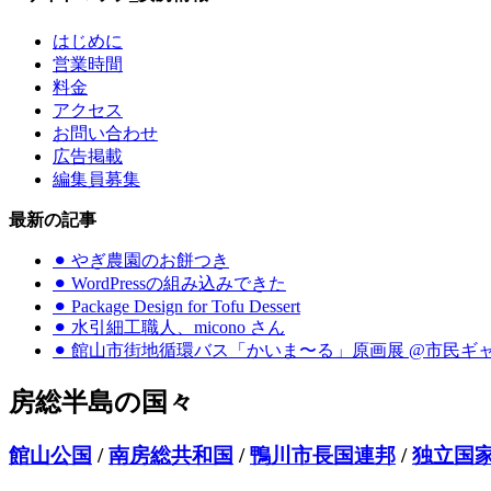
はじめに
営業時間
料金
アクセス
お問い合わせ
広告掲載
編集員募集
最新の記事
⚫︎ やぎ農園のお餅つき
⚫︎ WordPressの組み込みできた
⚫︎ Package Design for Tofu Dessert
⚫︎ 水引細工職人、micono さん
⚫︎ 館山市街地循環バス「かいま〜る」原画展 @市民ギ
房総半島の国々
館山公国
/
南房総共和国
/
鴨川市長国連邦
/
独立国家