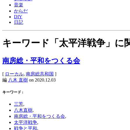
音楽
からだ
DIY
日記
キーワード「太平洋戦争」に
南房総・平和をつくる会
[
ローカル
,
南房総共和国
]
編
八木 直樹
on
2020.12.03
キーワード :
三芳
,
八木直樹
,
南房総・平和をつくる会
,
太平洋戦争
,
戦争と平和
,