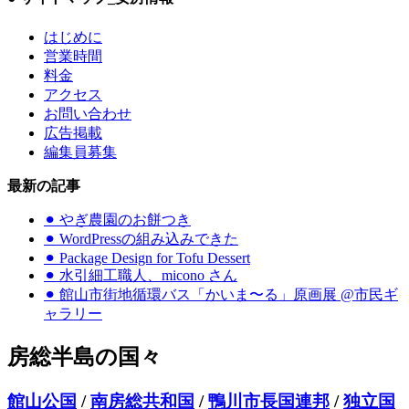
はじめに
営業時間
料金
アクセス
お問い合わせ
広告掲載
編集員募集
最新の記事
⚫︎ やぎ農園のお餅つき
⚫︎ WordPressの組み込みできた
⚫︎ Package Design for Tofu Dessert
⚫︎ 水引細工職人、micono さん
⚫︎ 館山市街地循環バス「かいま〜る」原画展 @市民ギ
ャラリー
房総半島の国々
館山公国
/
南房総共和国
/
鴨川市長国連邦
/
独立国