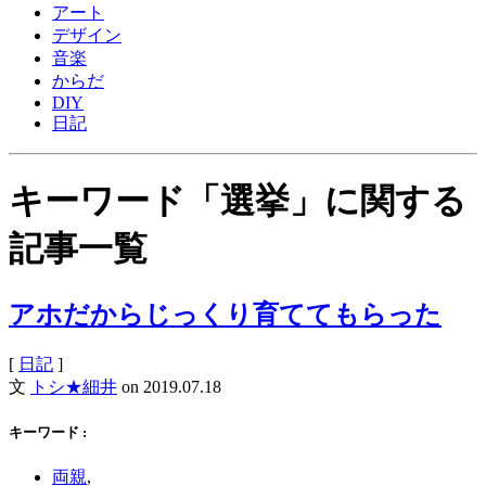
アート
デザイン
音楽
からだ
DIY
日記
キーワード「選挙」に関する
記事一覧
アホだからじっくり育ててもらった
[
日記
]
文
トシ★細井
on
2019.07.18
キーワード :
両親
,