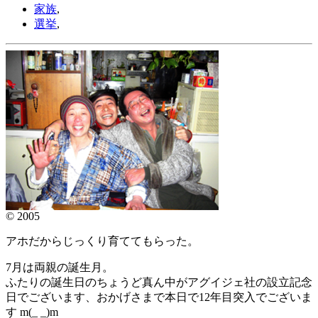
家族
,
選挙
,
© 2005
アホだからじっくり育ててもらった。
7月は両親の誕生月。
ふたりの誕生日のちょうど真ん中がアグイジェ社の設立記念
日でございます、おかげさまで本日で12年目突入でございま
す m(_ _)m