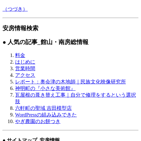
（つづき）
安房情報検索
● 人気の記事
_館山・南房総情報
料金
はじめに
営業時間
アクセス
レポート：奥会津の木地師｜民族文化映像研究所
神明町の『小さな美術館』
瓦屋根の葺き替え工事｜自分で修理をするという選択
肢
六軒町の聖域 吉田模型店
WordPressの組み込みできた
やぎ農園のお餅つき
● サイトマップ
_安房情報