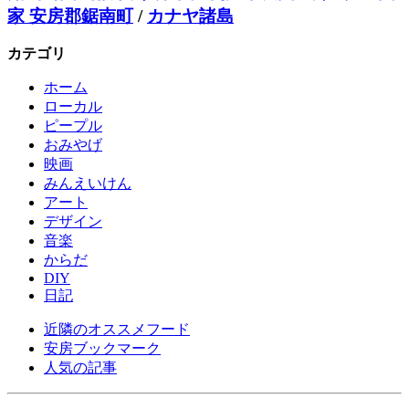
家 安房郡鋸南町
/
カナヤ諸島
カテゴリ
ホーム
ローカル
ピープル
おみやげ
映画
みんえいけん
アート
デザイン
音楽
からだ
DIY
日記
近隣のオススメフード
安房ブックマーク
人気の記事