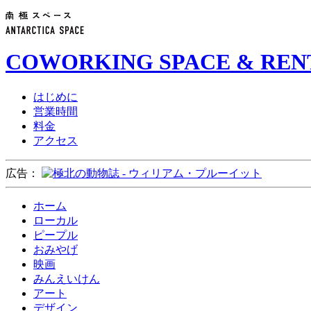
COWORKING SPACE & REN
はじめに
営業時間
料金
アクセス
広告：
ホーム
ローカル
ピープル
おみやげ
映画
みんえいけん
アート
デザイン