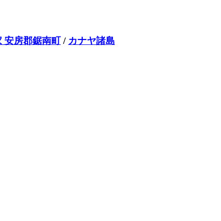
 安房郡鋸南町
/
カナヤ諸島