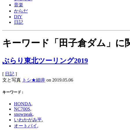
音楽
からだ
DIY
日記
キーワード「田子倉ダム」に
ぶらり東北ツーリング2019
[
日記
]
文と写真
トシ★細井
on
2019.05.06
キーワード :
HONDA
,
NC700S
,
snowpeak
,
いわかがみ平
,
オートバイ
,