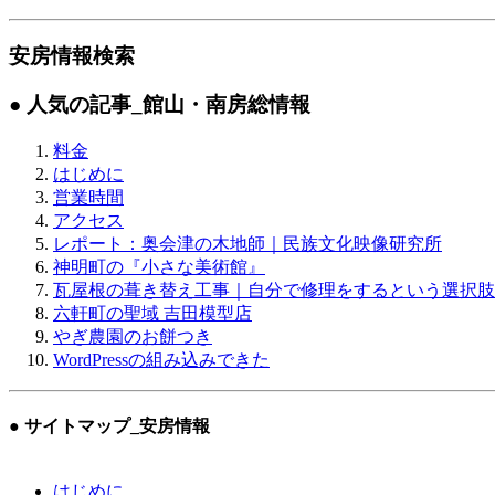
安房情報検索
● 人気の記事
_館山・南房総情報
料金
はじめに
営業時間
アクセス
レポート：奥会津の木地師｜民族文化映像研究所
神明町の『小さな美術館』
瓦屋根の葺き替え工事｜自分で修理をするという選択肢
六軒町の聖域 吉田模型店
やぎ農園のお餅つき
WordPressの組み込みできた
● サイトマップ
_安房情報
はじめに