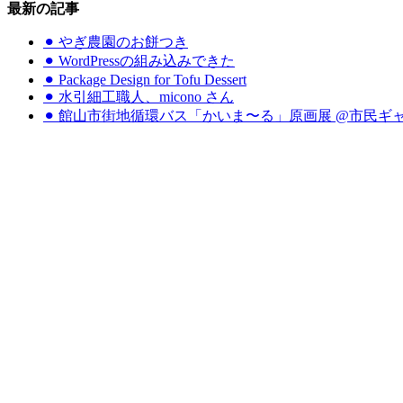
最新の記事
⚫︎ やぎ農園のお餅つき
⚫︎ WordPressの組み込みできた
⚫︎ Package Design for Tofu Dessert
⚫︎ 水引細工職人、micono さん
⚫︎ 館山市街地循環バス「かいま〜る」原画展 @市民ギ