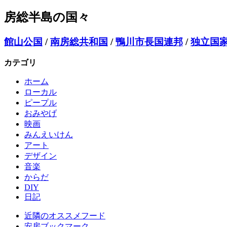
房総半島の国々
館山公国
/
南房総共和国
/
鴨川市長国連邦
/
独立国家
カテゴリ
ホーム
ローカル
ピープル
おみやげ
映画
みんえいけん
アート
デザイン
音楽
からだ
DIY
日記
近隣のオススメフード
安房ブックマーク