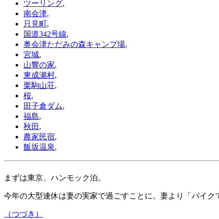
ツーリング
,
南会津
,
只見町
,
国道342号線
,
奥会津ただみの森キャンプ場
,
宮城
,
山響の家
,
東成瀬村
,
栗駒山荘
,
桜
,
田子倉ダム
,
福島
,
秋田
,
農家民宿
,
飯坂温泉
,
まずは東京、ハンモック泊。
今年の大型連休は妻の実家で過ごすことに。妻より「バイク
（つづき）