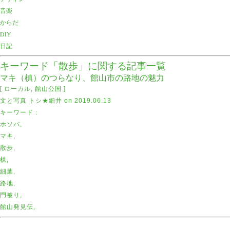
音楽
からだ
DIY
日記
キーワード「散歩」に関する記事一覧
マキ（槙）のつらなり、館山市の路地の魅力
[
ローカル
,
館山公国
]
文と写真
トシ★細井
on
2019.06.13
キーワード :
ホソバ
,
マキ
,
散歩
,
槙
,
細葉
,
路地
,
門被り
,
館山発見伝
,