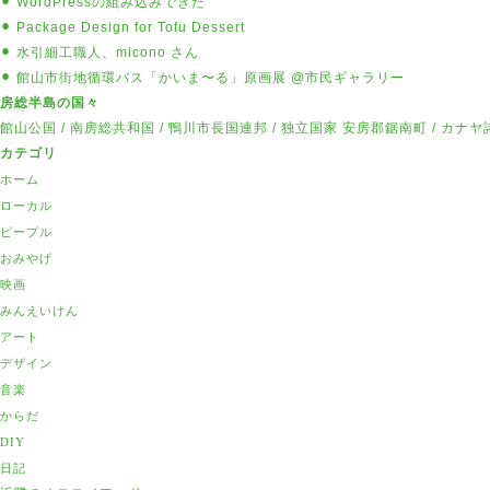
⚫︎ WordPressの組み込みできた
⚫︎ Package Design for Tofu Dessert
⚫︎ 水引細工職人、micono さん
⚫︎ 館山市街地循環バス「かいま〜る」原画展 @市民ギャラリー
房総半島の国々
館山公国
/
南房総共和国
/
鴨川市長国連邦
/
独立国家 安房郡鋸南町
/
カナヤ
カテゴリ
ホーム
ローカル
ピープル
おみやげ
映画
みんえいけん
アート
デザイン
音楽
からだ
DIY
日記