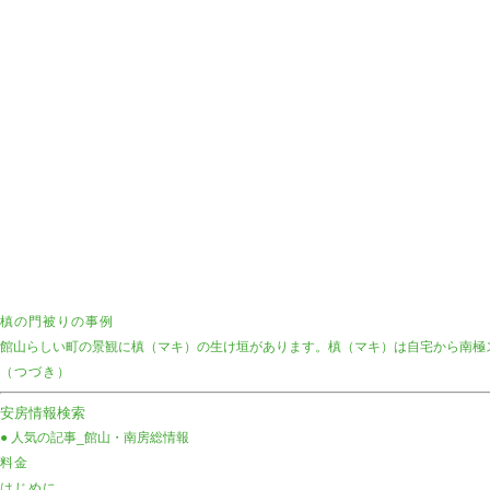
槙の門被りの事例
館山らしい町の景観に槙（マキ）の生け垣があります。槙（マキ）は自宅から南極
（つづき）
安房情報検索
● 人気の記事
_館山・南房総情報
料金
はじめに