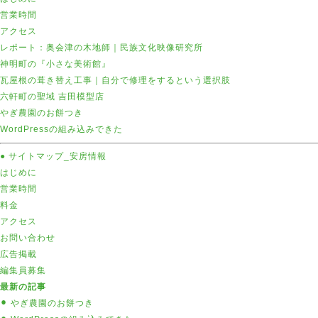
営業時間
アクセス
レポート：奥会津の木地師｜民族文化映像研究所
神明町の『小さな美術館』
瓦屋根の葺き替え工事｜自分で修理をするという選択肢
六軒町の聖域 吉田模型店
やぎ農園のお餅つき
WordPressの組み込みできた
● サイトマップ
_安房情報
はじめに
営業時間
料金
アクセス
お問い合わせ
広告掲載
編集員募集
最新の記事
⚫︎ やぎ農園のお餅つき