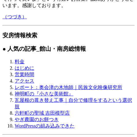
います。感謝しております。
（つづき）
安房情報検索
● 人気の記事
_館山・南房総情報
料金
はじめに
営業時間
アクセス
レポート：奥会津の木地師｜民族文化映像研究所
神明町の『小さな美術館』
瓦屋根の葺き替え工事｜自分で修理をするという選択
肢
六軒町の聖域 吉田模型店
やぎ農園のお餅つき
WordPressの組み込みできた