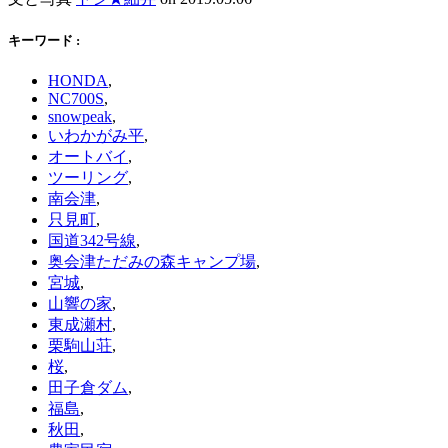
キーワード :
HONDA
,
NC700S
,
snowpeak
,
いわかがみ平
,
オートバイ
,
ツーリング
,
南会津
,
只見町
,
国道342号線
,
奥会津ただみの森キャンプ場
,
宮城
,
山響の家
,
東成瀬村
,
栗駒山荘
,
桜
,
田子倉ダム
,
福島
,
秋田
,