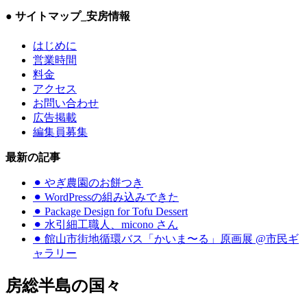
● サイトマップ
_安房情報
はじめに
営業時間
料金
アクセス
お問い合わせ
広告掲載
編集員募集
最新の記事
⚫︎ やぎ農園のお餅つき
⚫︎ WordPressの組み込みできた
⚫︎ Package Design for Tofu Dessert
⚫︎ 水引細工職人、micono さん
⚫︎ 館山市街地循環バス「かいま〜る」原画展 @市民ギ
ャラリー
房総半島の国々