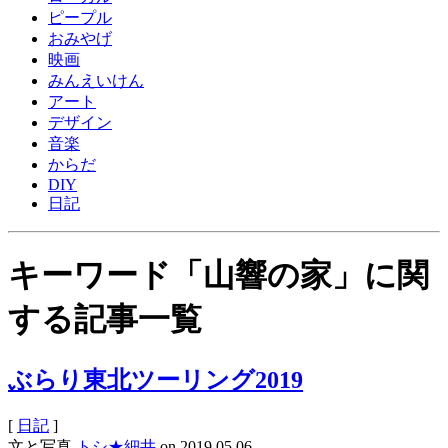
ピープル
おみやげ
映画
みんえいけん
アート
デザイン
音楽
からだ
DIY
日記
キーワード「山響の家」に関
する記事一覧
ぶらり東北ツーリング2019
[
日記
]
文と写真
トシ★細井
on
2019.05.06