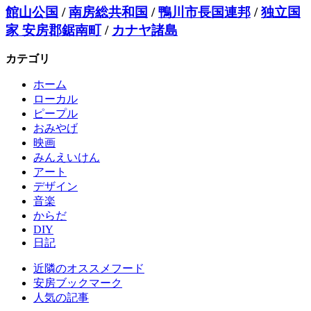
館山公国
/
南房総共和国
/
鴨川市長国連邦
/
独立国
家 安房郡鋸南町
/
カナヤ諸島
カテゴリ
ホーム
ローカル
ピープル
おみやげ
映画
みんえいけん
アート
デザイン
音楽
からだ
DIY
日記
近隣のオススメフード
安房ブックマーク
人気の記事