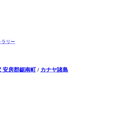
ャラリー
 安房郡鋸南町
/
カナヤ諸島