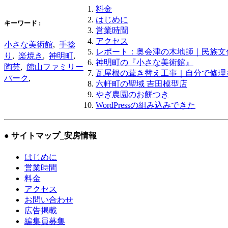
料金
はじめに
キーワード :
営業時間
アクセス
小さな美術館
,
手捻
レポート：奥会津の木地師｜民族文
り
,
楽焼き
,
神明町
,
神明町の『小さな美術館』
陶芸
,
館山ファミリー
瓦屋根の葺き替え工事｜自分で修理
パーク
,
六軒町の聖域 吉田模型店
やぎ農園のお餅つき
WordPressの組み込みできた
● サイトマップ
_安房情報
はじめに
営業時間
料金
アクセス
お問い合わせ
広告掲載
編集員募集