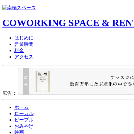
COWORKING SPACE & REN
はじめに
営業時間
料金
アクセス
広告：
ホーム
ローカル
ピープル
おみやげ
映画