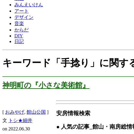
みんえいけん
アート
デザイン
音楽
からだ
DIY
日記
キーワード「手捻り」に関す
神明町の『小さな美術館』
[
おみやげ
,
館山公国
]
安房情報検索
文
トシ★細井
● 人気の記事
_館山・南房総情
on
2022.06.30