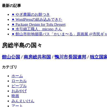
最新の記事
⚫︎ やぎ農園のお餅つき
⚫︎ WordPressの組み込みできた
⚫︎ Package Design for Tofu Dessert
⚫︎ 水引細工職人、micono さん
⚫︎ 館山市街地循環バス「かいま〜る」原画展 @市民ギ
房総半島の国々
館山公国
/
南房総共和国
/
鴨川市長国連邦
/
独立国家
カテゴリ
ホーム
ローカル
ピープル
おみやげ
映画
みんえいけん
アート