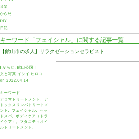
音楽
からだ
DIY
日記
キーワード「フェイシャル」に関する記事一覧
【館山市の求人】リラクゼーションセラピスト
[
からだ
,
館山公国
]
文と写真
イシイ ヒロコ
on
2022.04.14
キーワード :
アロマトリートメント
,
デ
トックスリンパトリートメ
ント
,
フェイシャル
,
ヘッ
ドスパ
,
ボディケア（ドラ
イケア）
,
マタニティオイ
ルトリートメント
,