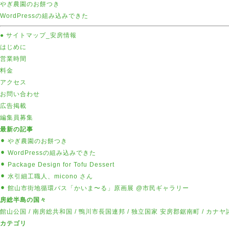
やぎ農園のお餅つき
WordPressの組み込みできた
● サイトマップ
_安房情報
はじめに
営業時間
料金
アクセス
お問い合わせ
広告掲載
編集員募集
最新の記事
⚫︎ やぎ農園のお餅つき
⚫︎ WordPressの組み込みできた
⚫︎ Package Design for Tofu Dessert
⚫︎ 水引細工職人、micono さん
⚫︎ 館山市街地循環バス「かいま〜る」原画展 @市民ギャラリー
房総半島の国々
館山公国
/
南房総共和国
/
鴨川市長国連邦
/
独立国家 安房郡鋸南町
/
カナヤ
カテゴリ